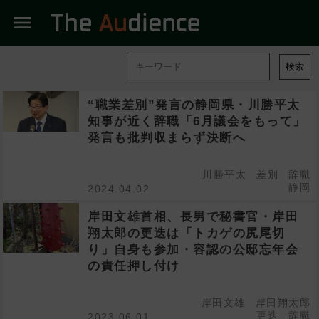
menu
検索
“職業差別”発言の静岡県・川勝平太
知事が近く辞職「6月議会をもって」
発言も批判収まらず決断へ
川勝平太
差別
辞職
静岡
2024.04.02
岸田文雄首相、長男で秘書官・岸田
翔太郎の更迭は「トカゲの尻尾切
り」自身も参加・容認の公邸忘年会
の責任押し付け
岸田文雄
岸田翔太郎
更迭
辞職
2023.06.01