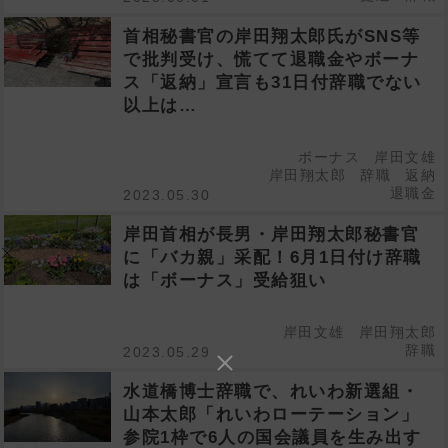
首相秘書官の岸田翔太郎氏がSNS等
で批判受け、慌てて退職金やボーナ
ス「返納」宣言も31日付辞職でない
以上は…
ボーナス
岸田文雄
岸田翔太郎
辞職
返納
退職金
2023.05.30
岸田首相が長男・岸田翔太郎秘書官
に「バカ親」采配！6月1日付け辞職
は「ボーナス」受給狙い
岸田文雄
岸田翔太郎
辞職
2023.05.29
水道橋博士辞職で、れいわ新選組・
山本太郎「れいわローテーション」
参院1枠で6人の国会議員を生み出す