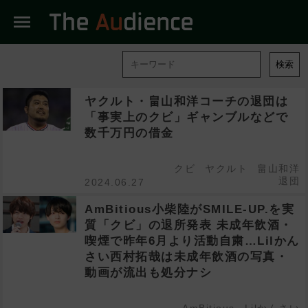
menu
検索
ヤクルト・畠山和洋コーチの退団は
「事実上のクビ」ギャンブルなどで
数千万円の借金
クビ
ヤクルト
畠山和洋
退団
2024.06.27
AmBitious小柴陸がSMILE-UP.を実
質「クビ」の退所発表 未成年飲酒・
喫煙で昨年6月より活動自粛…Lilかん
さい西村拓哉は未成年飲酒の写真・
動画が流出も処分ナシ