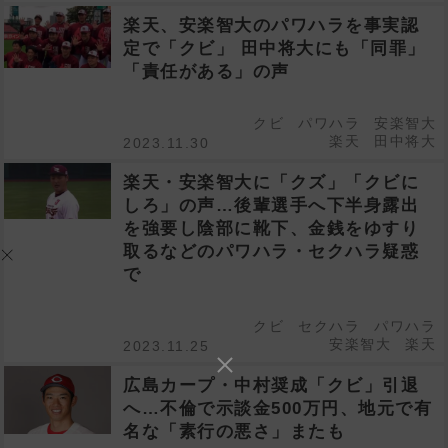
楽天、安楽智大のパワハラを事実認
定で「クビ」 田中将大にも「同罪」
「責任がある」の声
クビ
パワハラ
安楽智大
楽天
田中将大
2023.11.30
楽天・安楽智大に「クズ」「クビに
しろ」の声…後輩選手へ下半身露出
を強要し陰部に靴下、金銭をゆすり
取るなどのパワハラ・セクハラ疑惑
で
クビ
セクハラ
パワハラ
安楽智大
楽天
2023.11.25
広島カープ・中村奨成「クビ」引退
へ…不倫で示談金500万円、地元で有
名な「素行の悪さ」またも