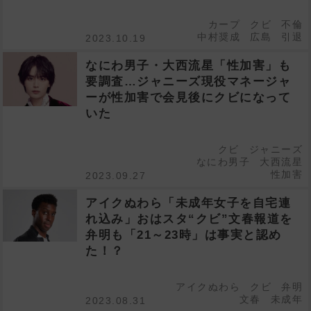
カープ
クビ
不倫
中村奨成
広島
引退
2023.10.19
なにわ男子・大西流星「性加害」も
要調査…ジャニーズ現役マネージャ
ーが性加害で会見後にクビになって
いた
クビ
ジャニーズ
なにわ男子
大西流星
性加害
2023.09.27
アイクぬわら「未成年女子を自宅連
れ込み」おはスタ“クビ”文春報道を
弁明も「21～23時」は事実と認め
た！？
アイクぬわら
クビ
弁明
文春
未成年
2023.08.31