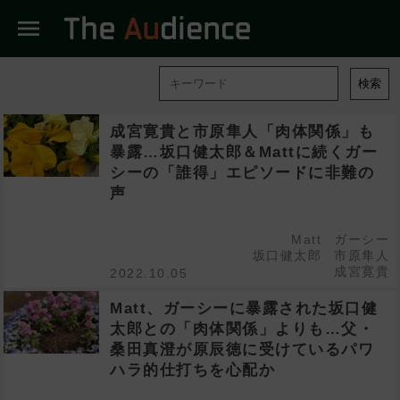
menu
検索
成宮寛貴と市原隼人「肉体関係」も
暴露…坂口健太郎＆Mattに続くガー
シーの「誰得」エピソードに非難の
声
Matt
ガーシー
坂口健太郎
市原隼人
成宮寛貴
2022.10.05
Matt、ガーシーに暴露された坂口健
太郎との「肉体関係」よりも…父・
桑田真澄が原辰徳に受けているパワ
ハラ的仕打ちを心配か