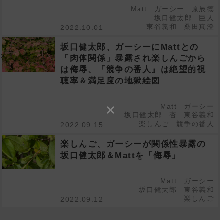
Matt
ガーシー
原辰徳
坂口健太郎
巨人
東谷義和
桑田真澄
2022.10.01
坂口健太郎、ガーシーにMattとの
「肉体関係」暴露され楽しんごから
は侮辱、『競争の番人』は絶望的視
聴率＆満足度の地獄絵図
Matt
ガーシー
坂口健太郎
杏
東谷義和
楽しんご
競争の番人
2022.09.15
楽しんご、ガーシーが関係性暴露の
坂口健太郎＆Mattを「侮辱」
Matt
ガーシー
坂口健太郎
東谷義和
楽しんご
2022.09.12