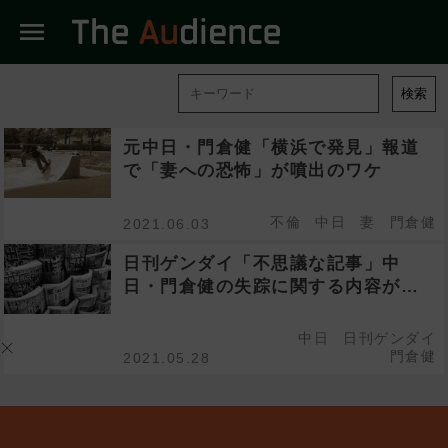
menu
検索
元中日・門倉健「横浜で発見」報道
で「妻への恐怖」が噴出のワケ
不倫
中日
妻
門倉健
2021.06.03
日刊ゲンダイ「不思議な記事」中
日・門倉健の失踪に関する内容が…
中日
日刊ゲンダイ
門倉健
2021.05.28