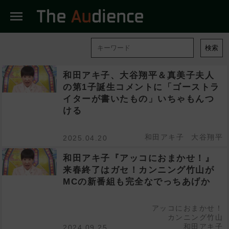
menu
検索
和田アキ子、大谷翔平＆真美子夫人
の第1子誕生コメントに「ゴーストラ
イターが書いたもの」いちゃもんつ
ける
和田アキ子
大谷翔平
2025.04.20
和田アキ子『アッコにおまかせ！』
来春終了はガセ！カンニング竹山が
MCの新番組も完全なでっちあげか
アッコにおまかせ！
カンニング竹山
和田アキ子
2024.09.25