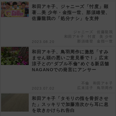
和田アキ子、ジャニーズ「忖度」顕
著…美 少年・金指一世、那須雄登、
佐藤龍我の「処分ナシ」を支持
ジャニーズ
佐藤龍我
和田アキ子
忖度
美 少年
那須雄登
金指一世
2023.08.20
和田アキ子、鳥羽周作に激怒「すみ
ません頭の悪いご意見番で！」広末
涼子との“ダブル不倫”めぐる新店舗
NAGANOでの発言にアンサー
不倫
和田アキ子
広末涼子
鳥羽周作
2023.07.02
和田アキ子「タモリの指を骨折させ
た」スッキリで加藤浩次から耳に息
を吹きかけられ告白