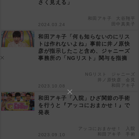
さく見える」
和田アキ子
大谷翔平
田中真美子
2024.03.24
和田アキ子「何も知らないのにリス
トは作れないよね」事前に井ノ原快
彦が指示したこと含め、ジャニーズ
事務所の「NGリスト」関与を指摘
NGリスト
ジャニーズ
井ノ原快彦
会見
和田アキ子
2023.10.08
和田アキ子「入院」ひざ関節の手術
を行うと『アッコにおまかせ！』で
発表
アッコにおまかせ！
入院
和田アキ子
手術
2023.09.10