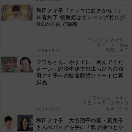
和田アキ子『アッコにおまかせ！』
来春終了 後番組はカンニング竹山が
MCの方向で調整
アッコにおまかせ！
カンニング竹山
和田アキ子
2024.09.09
フワちゃん、やす子に「死んでくだ
さーい」誹謗中傷で鬼束ちひろの和
田アキ子への殺害願望ツイートに再
脚光…
フワちゃん
やす子
和田アキ子
誹謗中傷
鬼束ちひろ
2024.08.05
和田アキ子、大谷翔平の妻・真美子
さんのバッグを手に「私が持つと小