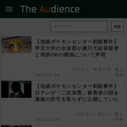
menu
検索
【池袋ポケモンセンター刺殺事件】
帝京大学の水泳部が廣川大起容疑者
と同部OBの関係について声明
ポケモン
帝京大学
殺人
池袋
2026.03.28
【池袋ポケモンセンター刺殺事件】
日テレが「二次加害」被害者の顔を
遺族の許可を取らずに公開していた
ポケモン
日テレ
殺人
池袋
2026.03.28