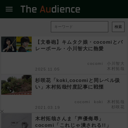
menu
検索
【文春砲】キムタク娘・cocomiとバ
レーボール・小川智大に熱愛
cocomi
小川智大
木村拓哉
2025.11.05
杉咲花「koki,cocomiと同レベル扱
い」木村拓哉忖度記事に戦慄
cocomi
koki
木村拓哉
杉咲花
2021.03.19
木村拓哉さんま「声優侮辱」
cocomi「これじゃ潰される!!」