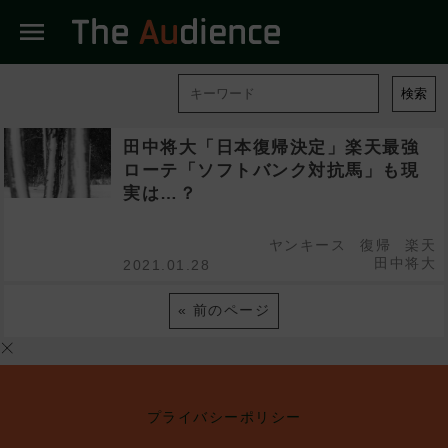
menu
検索
田中将大「日本復帰決定」楽天最強
ローテ「ソフトバンク対抗馬」も現
実は…？
ヤンキース
復帰
楽天
田中将大
2021.01.28
« 前のページ
プライバシーポリシー