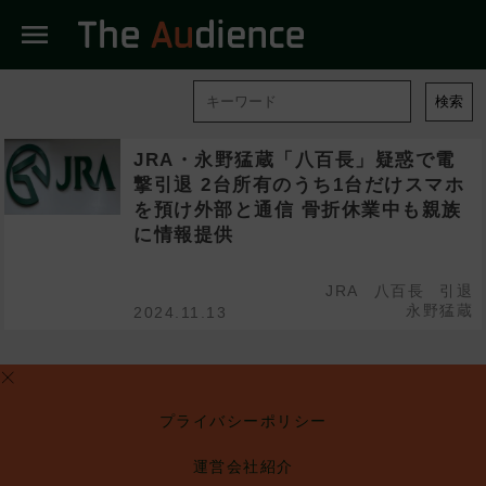
menu
検索
JRA・永野猛蔵「八百長」疑惑で電
撃引退 2台所有のうち1台だけスマホ
を預け外部と通信 骨折休業中も親族
に情報提供
JRA
八百長
引退
永野猛蔵
2024.11.13
プライバシーポリシー
運営会社紹介