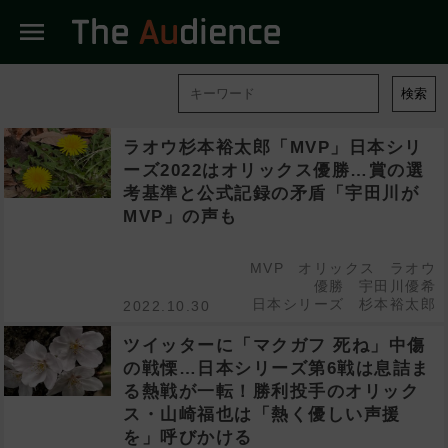
menu
検索
ラオウ杉本裕太郎「MVP」日本シリ
ーズ2022はオリックス優勝…賞の選
考基準と公式記録の矛盾「宇田川が
MVP」の声も
MVP
オリックス
ラオウ
優勝
宇田川優希
日本シリーズ
杉本裕太郎
2022.10.30
ツイッターに「マクガフ 死ね」中傷
の戦慄…日本シリーズ第6戦は息詰ま
る熱戦が一転！勝利投手のオリック
ス・山崎福也は「熱く優しい声援
を」呼びかける