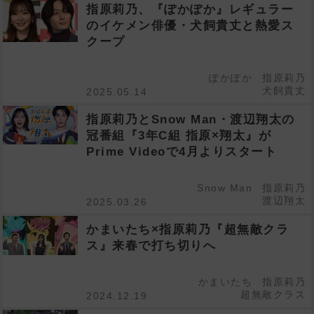
指原莉乃、『ぽかぽか』レギュラー
のイケメン俳優・犬飼貴丈と熱愛ス
クープ
ぽかぽか
指原莉乃
犬飼貴丈
2025.05.14
指原莉乃とSnow Man・渡辺翔太の
冠番組『3年C組 指原×翔太』が
Prime Videoで4月よりスタート
Snow Man
指原莉乃
渡辺翔太
2025.03.26
かまいたち×指原莉乃『超無敵クラ
ス』来春で打ち切りへ
かまいたち
指原莉乃
超無敵クラス
2024.12.19