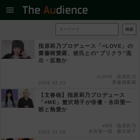
menu
検索
指原莉乃プロデュース「=LOVE」の
齋藤樹愛羅、彼氏との“プリクラ”流
出・拡散か
=LOVE
指原莉乃
齋藤樹愛羅
2026.03.22
【文春砲】指原莉乃プロデュース
「≠ME」蟹沢萌子が俳優・永田聖一
朗と熱愛か
≠ME
指原莉乃
永田聖一朗
蟹沢萌子
2025.12.28