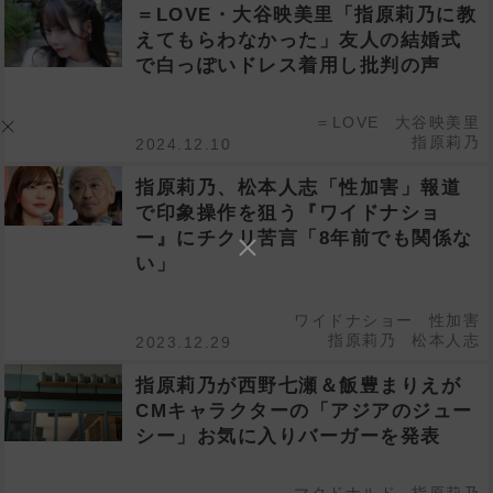
＝LOVE・大谷映美里「指原莉乃に教
えてもらわなかった」友人の結婚式
で白っぽいドレス着用し批判の声
＝LOVE
大谷映美里
指原莉乃
2024.12.10
指原莉乃、松本人志「性加害」報道
で印象操作を狙う『ワイドナショ
ー』にチクリ苦言「8年前でも関係な
い」
ワイドナショー
性加害
指原莉乃
松本人志
2023.12.29
指原莉乃が西野七瀬＆飯豊まりえが
CMキャラクターの「アジアのジュー
シー」お気に入りバーガーを発表