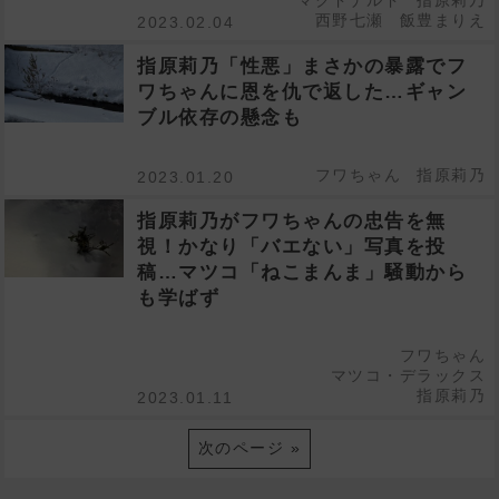
マクドナルド
指原莉乃
西野七瀬
飯豊まりえ
2023.02.04
指原莉乃「性悪」まさかの暴露でフ
ワちゃんに恩を仇で返した…ギャン
ブル依存の懸念も
フワちゃん
指原莉乃
2023.01.20
指原莉乃がフワちゃんの忠告を無
視！かなり「バエない」写真を投
稿…マツコ「ねこまんま」騒動から
も学ばず
フワちゃん
マツコ・デラックス
指原莉乃
2023.01.11
次のページ »