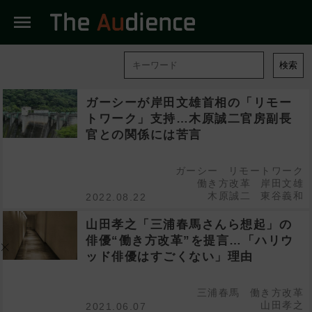
menu
検索
ガーシーが岸田文雄首相の「リモー
トワーク」支持…木原誠二官房副長
官との関係には苦言
ガーシー
リモートワーク
働き方改革
岸田文雄
木原誠二
東谷義和
2022.08.22
山田孝之「三浦春馬さんら想起」の
俳優“働き方改革”を提言…「ハリウ
ッド俳優はすごくない」理由
三浦春馬
働き方改革
山田孝之
2021.06.07