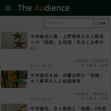
menu
検索
中村倫也の妻・上野樹里も水卜麻美
との「結婚」を祝福「末永くお幸せ
に」
上野樹里
中村倫也
水卜麻美
結婚
2023.03.26
中村倫也を妹・伊藤沙莉が「祝福」
水卜麻美さんと結婚発表
中村倫也
伊藤沙莉
水卜麻美
結婚
2023.03.25
中村倫也、水卜麻美と「結婚」3年前