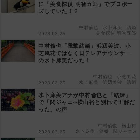
に『美食探偵 明智五郎』でプロポー
ズしていた！？
中村倫也
水卜麻美
結婚
美食探偵 明智五郎
2023.03.25
中村倫也「電撃結婚」浜辺美波、小
芝風花ではなく日テレアナウンサー
の水卜麻美だった！
中村倫也
小芝風花
水卜麻美
浜辺美波
結婚
2023.03.25
水卜麻美アナが中村倫也と「結婚」
で「関ジャニ∞横山裕と別れて正解だ
った」の声
中村倫也
横山裕
水卜麻美
結婚
関ジャニ∞
2023.03.25