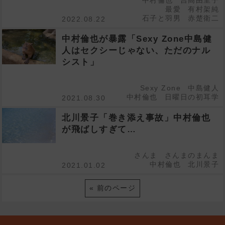
中村倫也
吉高由里子
最愛
有村架純
石子と羽男
赤楚衛二
2022.08.22
中村倫也が暴露「Sexy Zone中島健
人はセクシーじゃない、ただのナル
シスト」
Sexy Zone
中島健人
中村倫也
日曜日の初耳学
2021.08.30
北川景子「巻き添え事故」中村倫也
が飛ばしすぎて…
さんま
さんまのまんま
中村倫也
北川景子
2021.01.02
« 前のページ