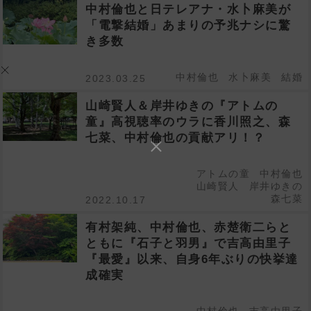
中村倫也と日テレアナ・水卜麻美が
「電撃結婚」あまりの予兆ナシに驚
き多数
中村倫也
水卜麻美
結婚
2023.03.25
山崎賢人＆岸井ゆきの『アトムの
童』高視聴率のウラに香川照之、森
七菜、中村倫也の貢献アリ！？
アトムの童
中村倫也
山崎賢人
岸井ゆきの
森七菜
2022.10.17
有村架純、中村倫也、赤楚衛二らと
ともに『石子と羽男』で吉高由里子
『最愛』以来、自身6年ぶりの快挙達
成確実