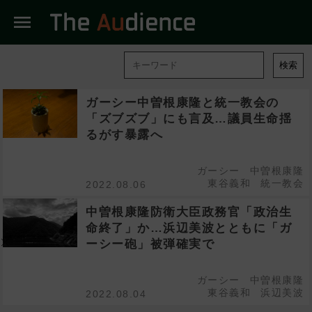
menu
検索
ガーシー中曽根康隆と統一教会の
「ズブズブ」にも言及…議員生命揺
るがす暴露へ
ガーシー
中曽根康隆
東谷義和
統一教会
2022.08.06
中曽根康隆防衛大臣政務官「政治生
命終了」か…浜辺美波とともに「ガ
ーシー砲」被弾確実で
ガーシー
中曽根康隆
東谷義和
浜辺美波
2022.08.04