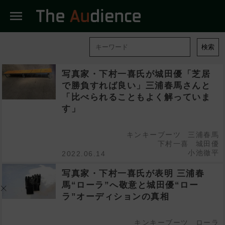
menu
検索
写真家・下村一喜氏が城田優「芝居
で勝負すれば良い」三浦春馬さんと
「比べられることもよく解っていま
す」
キンキーブーツ
三浦春馬
下村一喜
城田優
小池徹平
2022.06.14
写真家・下村一喜氏が表明 三浦春
馬“ローラ”へ敬意と城田優“ロー
ラ”オーディションの真相
キンキーブーツ
ローラ