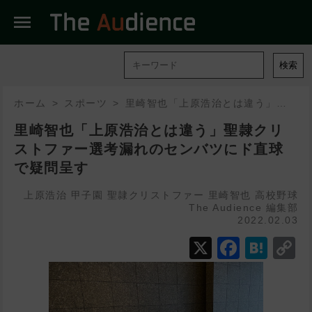
menu
検索
ホーム
スポーツ
里崎智也「上原浩治とは違う」聖隷クリストファー選考漏れのセンバツにド直球で疑問呈す
里崎智也「上原浩治とは違う」聖隷クリ
ストファー選考漏れのセンバツにド直球
で疑問呈す
上原浩治
甲子園
聖隷クリストファー
里崎智也
高校野球
The Audience 編集部
2022.02.03
X
Faceb
Hat
C
L