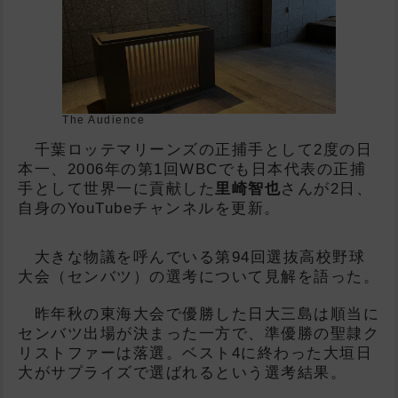
The Audience
千葉ロッテマリーンズの正捕手として2度の日
本一、2006年の第1回WBCでも日本代表の正捕
手として世界一に貢献した
里崎智也
さんが2日、
自身のYouTubeチャンネルを更新。
大きな物議を呼んでいる第94回選抜高校野球
大会（センバツ）の選考について見解を語った。
昨年秋の東海大会で優勝した日大三島は順当に
センバツ出場が決まった一方で、準優勝の聖隷ク
リストファーは落選。ベスト4に終わった大垣日
大がサプライズで選ばれるという選考結果。