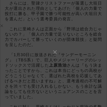
さらには、聖隷クリストファーが落選し大垣日
大が選出された理由としてあげた「個人の力量で
投打に勝る、甲子園で勝つ可能性が高い大垣日大
を選んだ」という選考委員の発言。
これに里崎さんは正面から「野球は総合力じゃ
ないの？」「個人の力量で足りないところを総合
力でカバーして勝っていくのが団体競技」と疑問
を呈したのだ。
「1月30日に放送された『サンデーモーニン
グ』（TBS系）で、巨人やメジャーリーグのレッ
ドソックスで活躍した
上原浩治
さんは『もう決ま
ったことですから、これは本当にどっちの高校が
どうこうじゃなくて、選ばれた高校を応援してあ
げるべきだと思いますね』と、選考過程の不可解
さを渋々でも受け入れるしかない、もう余計な議
論をしても仕方ないというニュアンスのことを言
っていました。
これに対し、里崎さんはしっかりと世論の多数