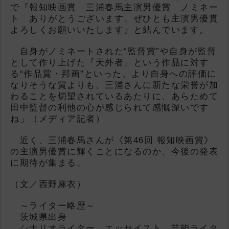
で『報知映画賞 三浦春馬主演男優賞 ノミネー
ト ありがとうございます。ぜひとも主演男優賞
よろしくお願いいたします』と結んでいます。
自身がノミネートされた“監督賞”や自身が監督
として作り上げた『天外者』という作品に対す
る“作品賞・邦画”といった、より自身への評価に
なりそうな賞よりも、三浦さんに新たな栄誉が加
わることを切望されているあたりに、あらためて
田中監督の利他の心が感じられて感慨深いです
ね」（メディア記者）
近く、三浦春馬さんが《第46回 報知映画賞》
の主演男優賞に輝くことになるのか、今後の発表
に期待が集まる。
（文／西野麻衣）
～ライター略歴～
茨城県出身
シナリオライター、エッセイスト、芸能ライタ