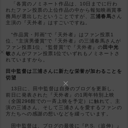
「各賞のノミネート作品は、10日までに行わ
れたファン投票の上位作品の中から報知映画賞事
務局が選出したということですが、
三浦春馬
さん
主演の『天外者』はすごいですね。
“作品賞・邦画”で『天外者』はファン投票1
位、“主演男優賞”で『天外者』の三浦春馬さんが
ファン投票1位、“監督賞”で『天外者』の
田中光
敏
さんがファン投票1位でいずれもノミネートさ
れていますから。
田中監督は三浦さんに新たな栄誉が加わることを
切望
13日に、田中監督は自身のブログを更新し、
前日に発表された『天外者』の1周年特別上映
（全国296館での一斉上映を予定）に触れて、主
演の三浦さん、そして三浦さんを愛するファンの
方たちへの感謝の想いなどを綴っています。
田中監督は、ブログの最後に『P.S.（追伸）』