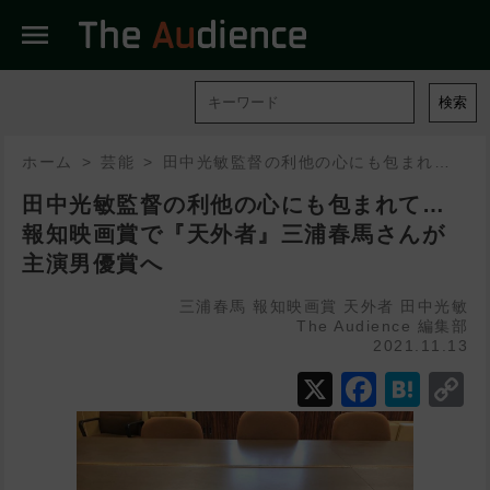
menu
検索
ホーム
芸能
田中光敏監督の利他の心にも包まれて…報知映画賞で『天外者』三浦春馬さんが主演男優賞へ
田中光敏監督の利他の心にも包まれて…
報知映画賞で『天外者』三浦春馬さんが
主演男優賞へ
三浦春馬
報知映画賞
天外者
田中光敏
The Audience 編集部
2021.11.13
X
Faceb
Hat
C
L