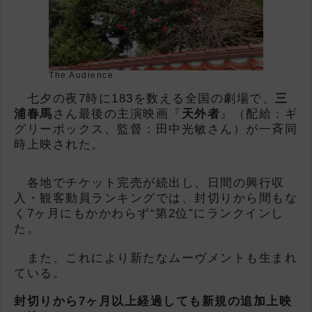
The Audience
七夕の夜7時に183を数える全国の劇場で、
三
浦春馬
さん最後の主演映画『
天外者
』（配給：ギ
グリーボックス、監督：田中光敏さん）が一斉同
時上映された。
各地でチケット完売が続出し、日間の興行収
入・観客動員ランキングでは、封切りから間もな
く7ヶ月にもかかわらず“第2位”にランクインし
た。
また、これにより新たなムーヴメントも生まれ
ている。
封切りから7ヶ月以上経過しても新規の追加上映