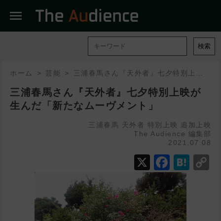
menu
検索
ホーム
芸能
三浦春馬さん『天外者』七夕特別上映が生んだ「新たなムーヴメント」
三浦春馬さん『天外者』七夕特別上映が
生んだ「新たなムーヴメント」
三浦春馬
天外者
特別上映
追加上映
The Audience 編集部
2021.07.08
X
Faceb
Hat
C
L