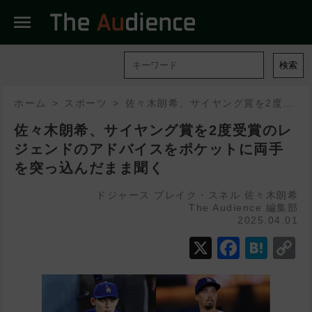
menu
検索
ホーム
スポーツ
佐々木朗希、サイヤング賞を2度受賞のレジェンドのアドバイスをポケットに両手を突っ込んだまま聞く
佐々木朗希、サイヤング賞を2度受賞のレ
ジェンドのアドバイスをポケットに両手
を突っ込んだまま聞く
ドジャース
ブレイク・スネル
佐々木朗希
The Audience 編集部
2025.04.01
X
Faceb
Hat
C
L