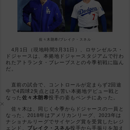
佐々木朗希/ブレイク・スネル
4月1日（現地時間3月31日）、ロサンゼルス・
ドジャースは、本拠地ドジャースタジアムで行わ
れたアトランタ・ブレーブスとの今季初戦に臨ん
だ。
直前の試合で、コントロールが定まらず2回途
中で4四球2失点とほろ苦い本拠地デビュー戦と
なった
佐々木朗希
投手の姿もベンチにあった。
佐々木は、同じく今季からドジャースの一員と
なった、2018年はアメリカンリーグ、2023年は
ナショナルリーグでサイヤング賞を受賞したレジ
ェンド、
ブレイク・スネル
投手から手振りを加え