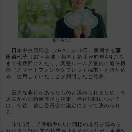
藤田菜七子
日本中央競馬会（JRA）が10日、所属する
藤
田菜七子
（27＝美浦・根本）騎手が昨年4月ごろ
まで複数回にわたり、調整ルーム居室内に通信機
器（スマートフォンやタブレット端末）を持ち込
み、使用していたことが判明したと発表。
重大な非行があったものと認められるため、今
週末からの騎乗停止を決定。停止期間について
は、今後、裁定委員会の議定によって決められ
る。
昨年5月、若手騎手6人に同様の非行が認めら
れた際は30日間の騎乗停止処分だったが、今年5