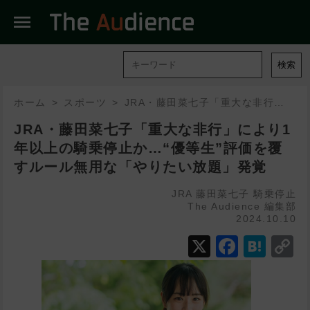
menu
検索
ホーム
スポーツ
JRA・藤田菜七子「重大な非行」により1年以上の騎乗停止か…“優等生”評価を覆すルール無用な「やりたい放題」発覚
JRA・藤田菜七子「重大な非行」により1
年以上の騎乗停止か…“優等生”評価を覆
すルール無用な「やりたい放題」発覚
JRA
藤田菜七子
騎乗停止
The Audience 編集部
2024.10.10
X
Faceb
Hat
C
L