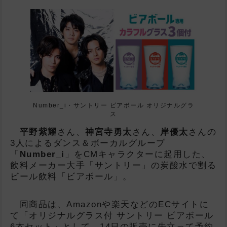
L
Number_i・サントリー ビアボール オリジナルグラ
ス
平野紫耀
さん、
神宮寺勇太
さん、
岸優太
さんの
3人によるダンス＆ボーカルグループ
「
Number_i
」をCMキャラクターに起用した、
飲料メーカー大手「サントリー」の炭酸水で割る
ビール飲料「ビアボール」。
同商品は、Amazonや楽天などのECサイトに
て「オリジナルグラス付 サントリー ビアボール
6本セット」として、14日の販売に先立って予約