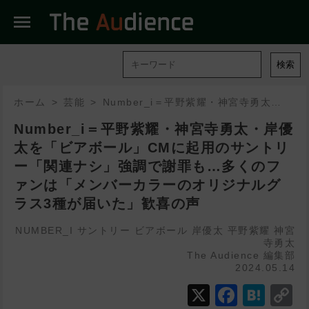
menu
検索
ホーム
芸能
Number_i＝平野紫耀・神宮寺勇太・岸優太を「ビアボール」CMに起用のサントリー「関連ナシ」強調で謝罪も…多くのファンは「メンバーカラーのオリジナルグラス3種が届いた」歓喜の声
Number_i＝平野紫耀・神宮寺勇太・岸優
太を「ビアボール」CMに起用のサントリ
ー「関連ナシ」強調で謝罪も…多くのフ
ァンは「メンバーカラーのオリジナルグ
ラス3種が届いた」歓喜の声
NUMBER_I
サントリー
ビアボール
岸優太
平野紫耀
神宮
寺勇太
The Audience 編集部
2024.05.14
X
Faceb
Hat
C