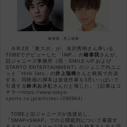
椿泰我・井上瑞稀
今年2月「東スポ」が、滝沢秀明さん率いる
TOBEでデビューした「IMP.」の
椿泰我
さんが、
旧ジャニーズ事務所（現・SMILE-UP.および
STARTO ENTERTAINMENT）のジュニア内ユニ
ット「HiHi Jets」の
井上瑞稀
さんと映画で共演
する、同映画の脚本は放送作家を3月いっぱいで
引退する
鈴木おさむ
さんだと報じた。（記事はコ
チラ⇒
https://www.tokyo-
sports.co.jp/articles/-/290964
）
TOBEと旧ジャニーズが急接近し、
『SMAP×SMAP』での公開処刑について暴露す
るドキュメンタリー小説を書いた鈴木さんをも旧