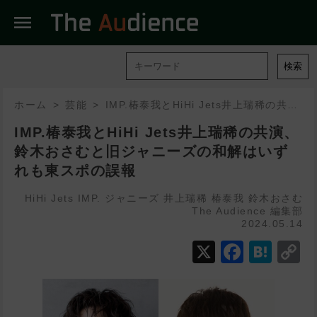
menu
検索
ホーム
芸能
IMP.椿泰我とHiHi Jets井上瑞稀の共演、鈴木おさむと旧ジャニーズの和解はいずれも東スポの誤報
IMP.椿泰我とHiHi Jets井上瑞稀の共演、
鈴木おさむと旧ジャニーズの和解はいず
れも東スポの誤報
HiHi Jets
IMP.
ジャニーズ
井上瑞稀
椿泰我
鈴木おさむ
The Audience 編集部
2024.05.14
X
Faceb
Hat
C
L