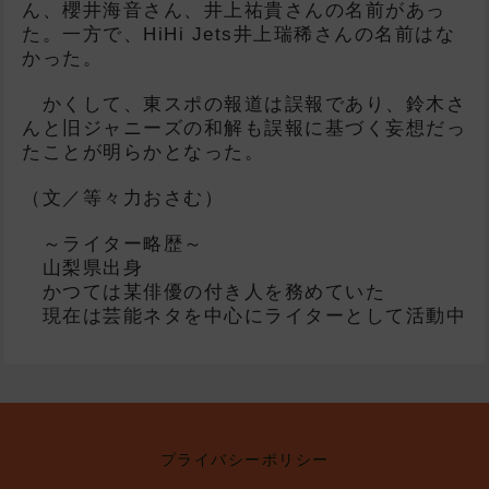
ん、櫻井海音さん、井上祐貴さんの名前があっ
た。一方で、HiHi Jets井上瑞稀さんの名前はな
かった。
かくして、東スポの報道は誤報であり、鈴木さ
んと旧ジャニーズの和解も誤報に基づく妄想だっ
たことが明らかとなった。
（文／等々力おさむ）
～ライター略歴～
山梨県出身
かつては某俳優の付き人を務めていた
現在は芸能ネタを中心にライターとして活動中
プライバシーポリシー