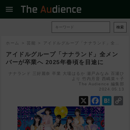
menu
検索
ホーム
芸能
アイドルグループ「ナナランド」全メンバーが卒業へ 2025年春頃を目途に
アイドルグループ「ナナランド」全メン
バーが卒業へ 2025年春頃を目途に
ナナランド
三好麗奈
卒業
大場はるか
瀬戸みなみ
百瀬ひ
より
竹内月音
西嶋菜々子
The Audience 編集部
2024.05.13
X
Faceb
Hat
C
L