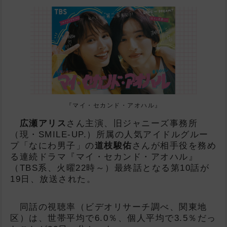
L
『マイ・セカンド・アオハル』
広瀬アリス
さん主演、旧ジャニーズ事務所
（現・SMILE-UP.）所属の人気アイドルグルー
プ「なにわ男子」の
道枝駿佑
さんが相手役を務め
る連続ドラマ『マイ・セカンド・アオハル』
（TBS系、火曜22時～）最終話となる第10話が
19日、放送された。
同話の視聴率（ビデオリサーチ調べ、関東地
区）は、世帯平均で6.0％、個人平均で3.5％だっ