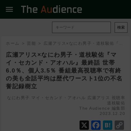
menu
検索
ホーム
芸能
広瀬アリス×なにわ男子・道枝駿佑『マイ・セカンド・アオハル』最終話 世帯6.0％、個人3.5％ 番組最高視聴率で有終の美も全話平均は歴代ワースト1位の不名誉記録樹立
広瀬アリス×なにわ男子・道枝駿佑『マ
イ・セカンド・アオハル』最終話 世帯
6.0％、個人3.5％ 番組最高視聴率で有終
の美も全話平均は歴代ワースト1位の不名
誉記録樹立
なにわ男子
マイ・セカンド・アオハル
広瀬アリス
視聴率
道枝駿佑
The Audience 編集部
2023.12.20
X
Faceb
Hat
C