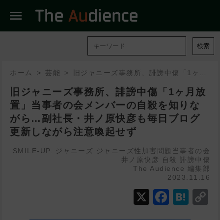
menu
検索
ホーム
芸能
旧ジャニーズ事務所、誹謗中傷「1ヶ月放置」当事者の会メンバーの自殺を知りながら…副社長・井ノ原快彦も毎日ブログ更新しながら注意喚起せず
旧ジャニーズ事務所、誹謗中傷「1ヶ月放
置」当事者の会メンバーの自殺を知りな
がら…副社長・井ノ原快彦も毎日ブログ
更新しながら注意喚起せず
SMILE-UP.
ジャニーズ
ジャニーズ性加害問題当事者の会
井ノ原快彦
自殺
誹謗中傷
The Audience 編集部
2023.11.16
X
Faceb
Hat
C
L