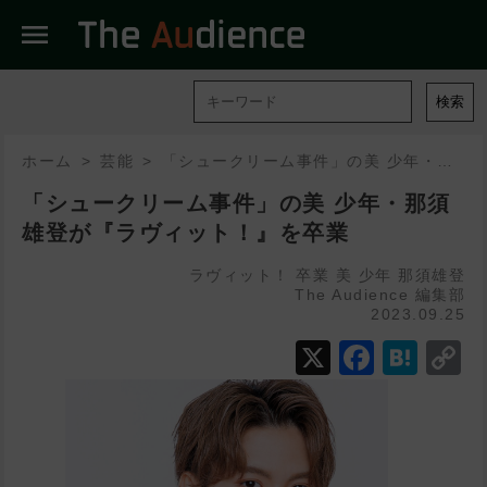
menu
検索
ホーム
芸能
「シュークリーム事件」の美 少年・那須雄登が『ラヴィット！』を卒業
「シュークリーム事件」の美 少年・那須
雄登が『ラヴィット！』を卒業
ラヴィット！
卒業
美 少年
那須雄登
The Audience 編集部
2023.09.25
X
Faceb
Hat
C
L