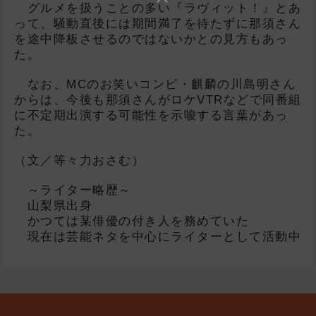
グルメを扱うことの多い『ラヴィット！』とあ
って、騒動直後には期間満了を待たずに那須さん
を途中降板させるのではないかとの見方もあっ
た。
なお、MCのお笑いコンビ・麒麟の川島明さん
からは、今後も那須さんがロケVTRなどで同番組
に不定期出演する可能性を示唆する言葉があっ
た。
（文／等々力おさむ）
～ライター略歴～
山梨県出身
かつては某俳優の付き人を務めていた
現在は芸能ネタを中心にライターとして活動中