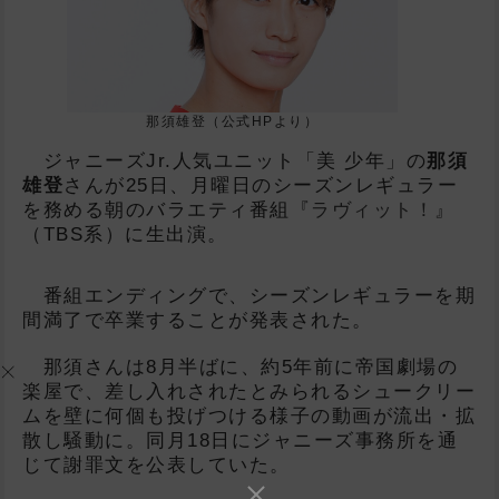
那須雄登（公式HPより）
ジャニーズJr.人気ユニット「美 少年」の
那須
雄登
さんが25日、月曜日のシーズンレギュラー
を務める朝のバラエティ番組『
ラヴィット！
』
（TBS系）に生出演。
番組エンディングで、シーズンレギュラーを期
間満了で卒業することが発表された。
那須さんは8月半ばに、約5年前に帝国劇場の
楽屋で、差し入れされたとみられるシュークリー
ムを壁に何個も投げつける様子の動画が流出・拡
散し騒動に。同月18日にジャニーズ事務所を通
じて謝罪文を公表していた。