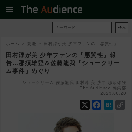
menu
検索
ホーム
芸能
田村淳が美 少年ファンの「悪質性」報告…那須雄登＆佐藤龍我「シュークリーム事件」めぐり
田村淳が美 少年ファンの「悪質性」報
告…那須雄登＆佐藤龍我「シュークリー
ム事件」めぐり
シュークリーム
佐藤龍我
田村淳
美 少年
那須雄登
The Audience 編集部
2023.08.20
X
Faceb
Hat
C
L