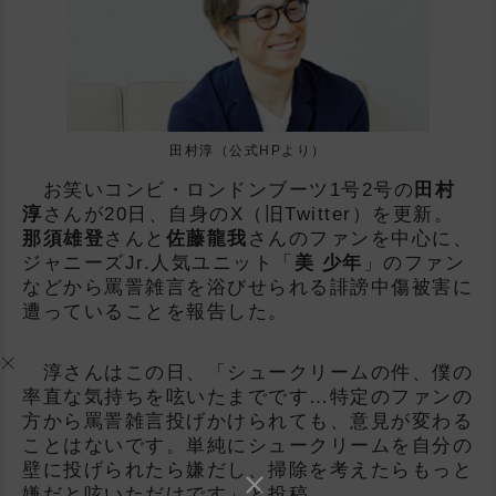
田村淳（公式HPより）
お笑いコンビ・ロンドンブーツ1号2号の
田村
淳
さんが20日、自身のX（旧Twitter）を更新。
那須雄登
さんと
佐藤龍我
さんのファンを中心に、
ジャニーズJr.人気ユニット「
美 少年
」のファン
などから罵詈雑言を浴びせられる誹謗中傷被害に
遭っていることを報告した。
淳さんはこの日、「シュークリームの件、僕の
率直な気持ちを呟いたまでです…特定のファンの
方から罵詈雑言投げかけられても、意見が変わる
ことはないです。単純にシュークリームを自分の
壁に投げられたら嫌だし、掃除を考えたらもっと
嫌だと呟いただけです」と投稿。