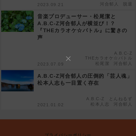
河合郁人
脱退
2023.09.21
音楽プロデューサー・松尾潔と
A.B.C-Z河合郁人が横並び！？
『THEカラオケ☆バトル』に驚きの
声
A.B.C-Z
THEカラオケ☆バトル
松尾潔
河合郁人
2023.07.09
A.B.C-Z河合郁人の圧倒的「芸人魂」
松本人志も一目置く存在
A.B.C-Z
とんねるず
松本人志
河合郁人
2021.01.02
プライバシーポリシー