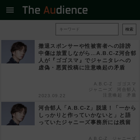
menu
検索
撤退スポンサーや性被害者への誹謗
中傷は放置しながら…A.B.C-Z河合郁
人が『ゴゴスマ』でジャニタレへの
虚偽・悪質投稿に注意喚起の矛盾
A.B.C-Z
ゴゴスマ
ジャニーズ
河合郁人
注意喚起
矛盾
2023.09.22
河合郁人「A.B.C-Z」脱退！「一から
しっかりと作っていかないと」と語
っていたジャニーズ事務所には残留
A.B.C-Z
ジャニーズ