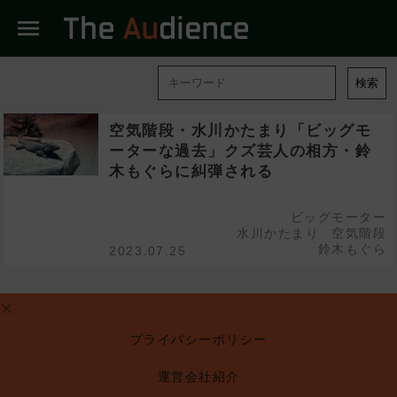
menu
検索
空気階段・水川かたまり「ビッグモ
ーターな過去」クズ芸人の相方・鈴
木もぐらに糾弾される
ビッグモーター
水川かたまり
空気階段
鈴木もぐら
2023.07.25
プライバシーポリシー
運営会社紹介