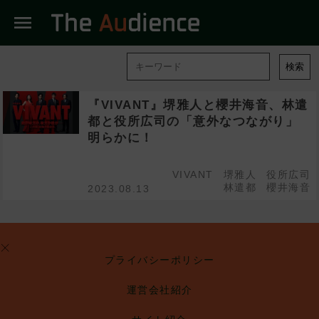
menu
検索
『VIVANT』堺雅人と櫻井海音、林遣
都と役所広司の「意外なつながり」
明らかに！
VIVANT
堺雅人
役所広司
林遣都
櫻井海音
2023.08.13
プライバシーポリシー
運営会社紹介