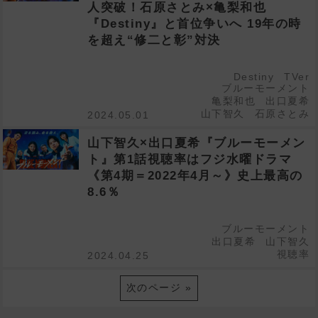
人突破！石原さとみ×亀梨和也
『Destiny』と首位争いへ 19年の時
を超え“修二と彰”対決
Destiny
TVer
ブルーモーメント
亀梨和也
出口夏希
山下智久
石原さとみ
2024.05.01
山下智久×出口夏希『ブルーモーメン
ト』第1話視聴率はフジ水曜ドラマ
《第4期＝2022年4月～》史上最高の
8.6％
ブルーモーメント
出口夏希
山下智久
視聴率
2024.04.25
次のページ »