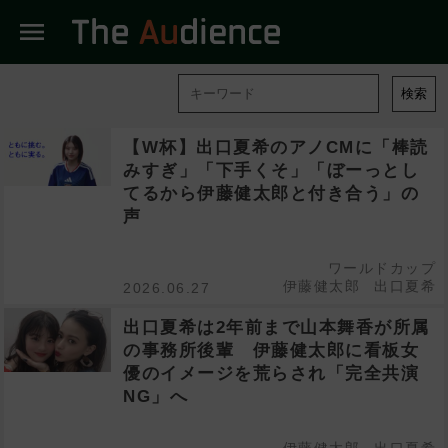
menu
検索
【W杯】出口夏希のアノCMに「棒読
みすぎ」「下手くそ」「ぼーっとし
てるから伊藤健太郎と付き合う」の
声
ワールドカップ
伊藤健太郎
出口夏希
2026.06.27
出口夏希は2年前まで山本舞香が所属
の事務所後輩 伊藤健太郎に看板女
優のイメージを荒らされ「完全共演
NG」へ