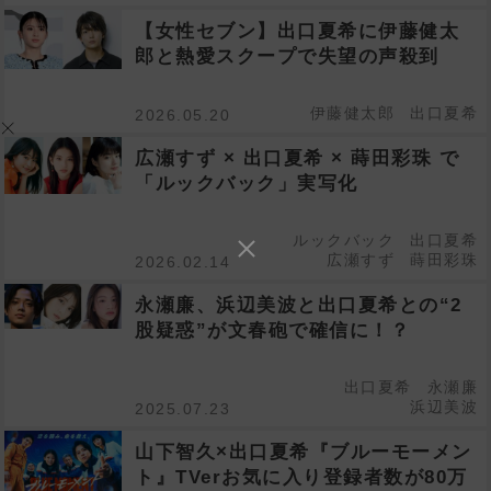
【女性セブン】出口夏希に伊藤健太
郎と熱愛スクープで失望の声殺到
伊藤健太郎
出口夏希
2026.05.20
広瀬すず × 出口夏希 × 蒔田彩珠 で
「ルックバック」実写化
ルックバック
出口夏希
広瀬すず
蒔田彩珠
2026.02.14
永瀬廉、浜辺美波と出口夏希との“2
股疑惑”が文春砲で確信に！？
出口夏希
永瀬廉
浜辺美波
2025.07.23
山下智久×出口夏希『ブルーモーメン
ト』TVerお気に入り登録者数が80万