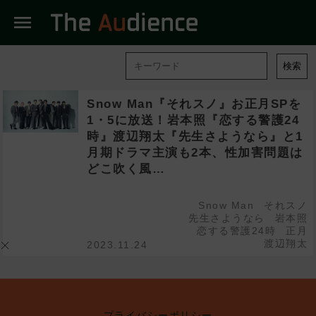
menu
検索
Snow Man『それスノ』お正月SPを
1・5に放送！岩本照『恋する警護24
時』渡辺翔太『先生さようなら』と1
月期ドラマ主演も2本、性加害問題は
どこ吹く風…
Snow Man
それスノ
先生さようなら
岩本照
恋する警護24時
正月
渡辺翔太
2023.11.24
プライバシーポリシー