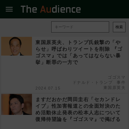
menu
検索
東国原英夫、トランプ氏銃撃の「や
らせ」呼ばわりツイートを削除 『ゴ
ゴスマ』では「あってはならない暴
挙」断罪の一方で
ゴゴスマ
ドナルド・トランプ
事件
東国原英夫
2024.07.15
ますだおかだ岡田圭右「セカンドレ
イプ」性加害報道との全面対決のた
め活動休止発表の松本人志について
復帰待望論を『ゴゴスマ』で掲げる