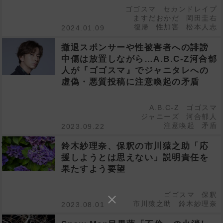
ゴゴスマ
セカンドレイプ
ますだおかだ
岡田圭右
復帰
性加害
松本人志
2024.01.09
撤退スポンサーや性被害者への誹謗
中傷は放置しながら…A.B.C-Z河合郁
人が『ゴゴスマ』でジャニタレへの
虚偽・悪質投稿に注意喚起の矛盾
A.B.C-Z
ゴゴスマ
ジャニーズ
河合郁人
注意喚起
矛盾
2023.09.22
鈴木紗理奈、保釈の市川猿之助「応
援しようとは思えない」説明責任を
果たすよう要望
ゴゴスマ
保釈
市川猿之助
鈴木紗理奈
2023.08.01